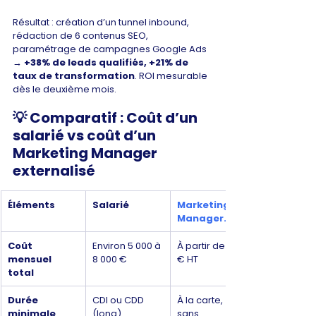
Γ
Résultat : création d’un tunnel inbound, 
rédaction de 6 contenus SEO, 
paramétrage de campagnes Google Ads 
→ 
+38% de leads qualifiés, +21% de 
taux de transformation
. ROI mesurable 
dès le deuxième mois.
💡 
Comparatif : Coût d’un 
salarié vs coût d’un 
Marketing Manager 
externalisé
Éléments
Salarié
Marketing-
Manager.fr
Coût 
Environ 5 000 à 
À partir de 900 
mensuel 
8 000 €
€ HT
total
Durée 
CDI ou CDD 
À la carte, 
minimale 
(long)
sans 