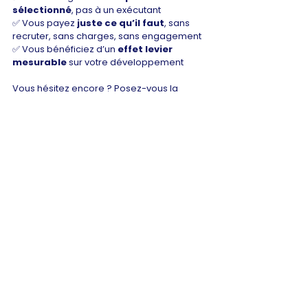
sélectionné
, pas à un exécutant
✅ Vous payez 
juste ce qu’il faut
, sans 
recruter, sans charges, sans engagement
✅ Vous bénéficiez d’un 
effet levier 
mesurable
 sur votre développement
Vous hésitez encore ? Posez-vous la 
bonne question : 
Combien me coûte 
aujourd’hui de ne pas avoir de 
stratégie marketing claire et bien 
exécutée ?
Chez 
Marketing-Manager.fr
, 
on ne vend 
pas du temps
, 
on vend de la 
performance
.
Notre approche
Voir tout
Posts récents