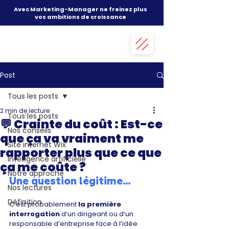
Avec Marketing-Manager ne freinez plus
vos ambitions de croissance
Post
Tous les posts
2 min de lecture
Tous les posts
💬 Crainte du coût : Est-ce
Nos conseils
que ça va vraiment me
Site internet Wix
rapporter plus que ce que
Intelligence artificielle
ça me coûte ?
Notre approche
Une question légitime…
Nos lectures
Définition
C’est probablement 
la première 
interrogation
 d’un dirigeant ou d’un 
responsable d’entreprise face à l’idée 