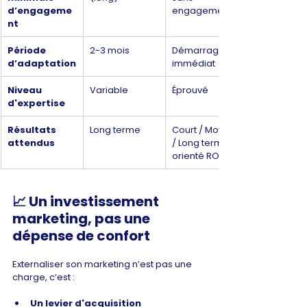
d’engageme
engagement
nt
Période 
2-3 mois
Démarrage 
d’adaptation
immédiat
Niveau 
Variable
Éprouvé
d'expertise
Résultats 
Long terme
Court / Moyen 
attendus
/ Long terme, 
orienté ROI
📈 
Un investissement 
marketing, pas une 
dépense de confort
Externaliser son marketing n’est pas une 
charge, c’est :
Un levier d'acquisition