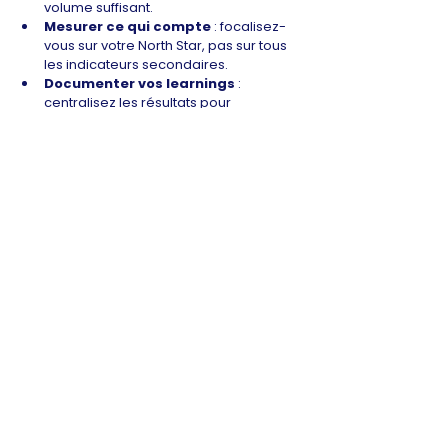
volume suffisant.
Mesurer ce qui compte
 : focalisez-
vous sur votre North Star, pas sur tous 
les indicateurs secondaires.
Documenter vos learnings
 : 
centralisez les résultats pour 
capitaliser sur vos succès et éviter de 
répéter les mêmes erreurs.
Conclusion
Chez Marketing Manager, nous 
croyons qu’allier rigueur Lean Startup 
et audace du growth hacking est la 
clé pour déployer rapidement une 
traction durable. 
En validant d’abord 
votre offre avec un MVP agile, puis en 
l’amplifiant grâce à des tactiques de 
croissance mesurables, vous adoptez une 
méthode éprouvée pour gagner des 
utilisateurs, générer des leads et optimiser 
votre retour sur investissement.