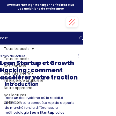
Avec Marketing-Manager ne freinez plus
vos ambitions de croissance
Post
Tous les posts
3 min de lecture
Tous les posts
Lean Startup et Growth
Nos conseils
Hacking : comment
Site internet Wix
accélérer votre traction
Intelligence artificielle
Introduction
Notre approche
Nos lectures
Dans un écosystème où la rapidité 
Définition
d’itération et la conquête rapide de parts 
de marché font la différence, la 
méthodologie 
Lean Startup
 et les 