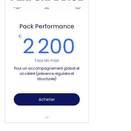
Reporting mensuel
Pack Performance
2 20
2 200
€
Tous les mois
Pour un accompagnement global et
accéléré (présence régulière et
structurée)
Acheter
Forfait 36h / mois