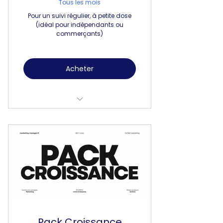
Γ
Tous les mois
Pour un suivi régulier, à petite dose
(idéal pour indépendants ou
commerçants)
Acheter
Forfait 10h / mois
Pilotage opérationnel
1 levier activable
Reporting mensuel
Pack Croissance