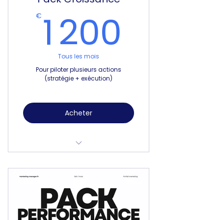
1 200
1 200
€
Tous les mois
Pour piloter plusieurs actions
(stratégie + exécution)
Acheter
Forfait 16h / mois
Pilotage opérationnel
2 leviers activables