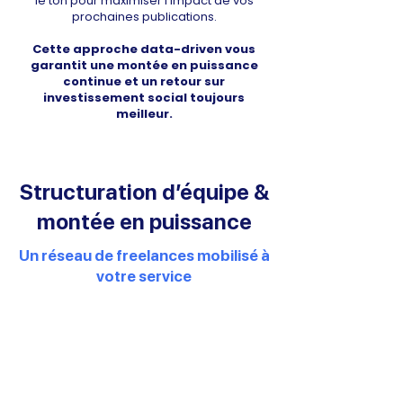
le ton pour maximiser l’impact de vos
prochaines publications.
Cette approche data-driven vous
garantit une montée en puissance
continue et un retour sur
investissement social toujours
meilleur.
Structuration d’équipe &
montée en puissance
Un réseau de freelances mobilisé à
votre service
Si le travail est trop conséquent au vu de
notre forfait horaire, nous pouvons
structurer pour vous une équipe de
freelances en community managers, sous
notre coordination, avec des processus
partagés.