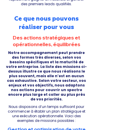
des premiers leads qualifiés.
Ce que nous pouvons
réaliser pour vous
Des actions stratégiques et
opérationnelles, équilibrées
Notre accompagnement peut prendre
des formes très diverses, selon vos
besoins spécifiques et la maturité de
votre entreprise. La liste des missions ci-
dessus illustre ce que nous réalisons le
plus souvent, mais elle n’est en aucun
cas exhaustive. Selon votre secteur, vos
enjeux et vos objectifs, nous adaptons
nos actions pour couvrir un spectre
encore plus large et coller au plus près
de vos priorités.
Nous disposons d’un temps suffisant pour
commencer à établir un plan stratégique et
une exécution opérationnelle. Voici des
exemples de missions possibles :
Gestion et optimisation de votre