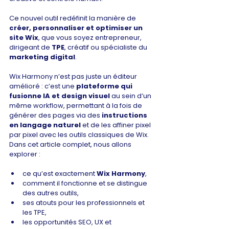
Ce nouvel outil redéfinit la manière de 
créer, personnaliser et optimiser un 
site Wix
, que vous soyez entrepreneur, 
dirigeant de 
TPE
, créatif ou spécialiste du 
marketing digital
.
Wix Harmony n’est pas juste un éditeur 
amélioré : c’est une 
plateforme qui 
fusionne IA et design visuel
 au sein d’un 
même workflow, permettant à la fois de 
générer des pages via des 
instructions 
en langage naturel
 et de les affiner pixel 
par pixel avec les outils classiques de Wix.
Dans cet article complet, nous allons 
explorer :
ce qu’est exactement 
Wix Harmony
,
comment il fonctionne et se distingue 
des autres outils,
ses atouts pour les professionnels et 
les TPE,
les opportunités SEO, UX et 