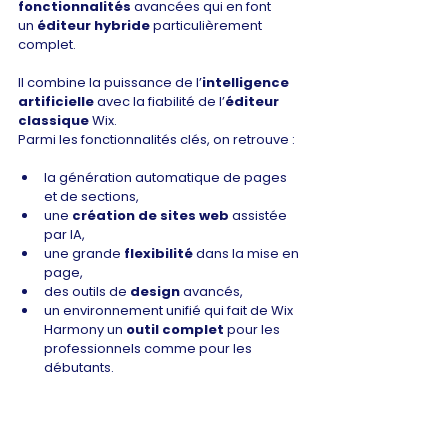
fonctionnalités
 avancées qui en font 
un 
éditeur hybride
 particulièrement 
complet.
Il combine la puissance de l’
intelligence 
artificielle
 avec la fiabilité de l’
éditeur 
classique
 Wix.
Parmi les fonctionnalités clés, on retrouve :
la génération automatique de pages 
et de sections,
une 
création de sites web
 assistée 
par IA,
une grande 
flexibilité
 dans la mise en 
page,
des outils de 
design
 avancés,
un environnement unifié qui fait de Wix 
Harmony un 
outil complet
 pour les 
professionnels comme pour les 
débutants.
Wix Harmony est-il 
adapté aux débutants ?