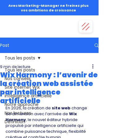
Avec Marketing-Manager ne freinez plus
vos ambitions de croissance
Post
Tous les posts
9 min de lecture
Tous les posts
Wix Harmony : l’avenir de
Nos conseils
la création web assistée
Site internet Wix
par intelligence
Intelligence artificielle
artificielle
Notre approche
En 2026, la création de 
site web
 change 
Nos lectures
de dimension avec l’arrivée de 
Wix 
Harmony
, le nouvel éditeur hybride 
Définition
propulsé par intelligence artificielle qui 
combine puissance technique, flexibilité 
créative et contrôle humain. 