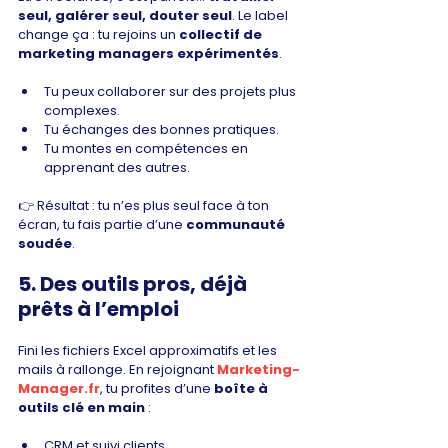
seul, galérer seul, douter seul
. Le label 
change ça : tu rejoins un 
collectif de 
marketing managers expérimentés
.
Tu peux collaborer sur des projets plus 
complexes.
Tu échanges des bonnes pratiques.
Tu montes en compétences en 
apprenant des autres.
👉 Résultat : tu n’es plus seul face à ton 
écran, tu fais partie d’une 
communauté 
soudée
.
5. Des outils pros, déjà 
prêts à l’emploi
Fini les fichiers Excel approximatifs et les 
mails à rallonge. En rejoignant 
Marketing-
Manager.fr
, tu profites d’une 
boîte à 
outils clé en main
 :
CRM et suivi clients,