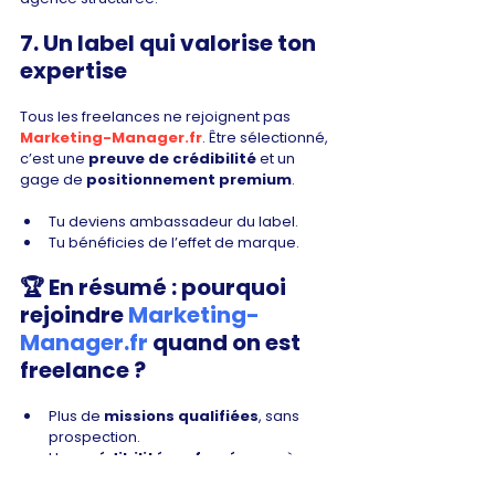
7. Un label qui valorise ton 
expertise
Tous les freelances ne rejoignent pas 
Marketing-Manager.fr
. Être sélectionné, 
c’est une 
preuve de crédibilité
 et un 
gage de 
positionnement premium
.
Tu deviens ambassadeur du label.
Tu bénéficies de l’effet de marque.
🏆 En résumé : pourquoi 
rejoindre 
Marketing-
Manager.fr
 quand on est 
freelance ?
Plus de 
missions qualifiées
, sans 
prospection.
Une 
crédibilité renforcée
 auprès 
des TPE et PME.