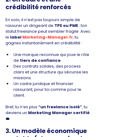
Γ
crédibilité renforcés
En solo, il n’est pas toujours simple de 
rassurer un dirigeant de 
TPE ou PME
 : ton 
statut freelance peut sembler fragile. Avec 
le 
label 
Marketing-Manager.fr
, tu 
gagnes instantanément en crédibilité :
Une marque reconnue qui joue le rôle 
de 
tiers de confiance
.
Des contrats solides, des process 
clairs et une structure qui sécurise les 
missions.
Un cadre juridique et financier 
rassurant, pour toi comme pour le 
client.
Bref, tu n’es plus 
“un freelance isolé”
, tu 
deviens un 
Marketing Manager certifié
. 
💼
3. Un modèle économique 