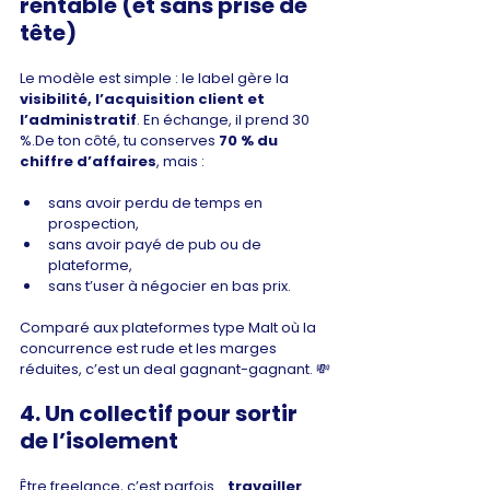
rentable (et sans prise de 
tête)
Le modèle est simple : le label gère la 
visibilité, l’acquisition client et 
l’administratif
. En échange, il prend 30 
%.De ton côté, tu conserves 
70 % du 
chiffre d’affaires
, mais :
sans avoir perdu de temps en 
prospection,
sans avoir payé de pub ou de 
plateforme,
sans t’user à négocier en bas prix.
Comparé aux plateformes type Malt où la 
concurrence est rude et les marges 
réduites, c’est un deal gagnant-gagnant. 💸
4. Un collectif pour sortir 
de l’isolement
Être freelance, c’est parfois… 
travailler 