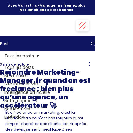
Avec Marketing-Manager ne freinez plus
vos ambitions de croissance
Post
Tous les posts
3 min de lecture
Tous les posts
Rejoindre Marketing-
Nos conseils
Manager.fr quand on est
Site internet Wix
freelance : bien plus
Intelligence artificielle
qu’une agence, un
Notre approche
accélérateur 🚀
Nos lectures
Être freelance en marketing, c’est la 
Définition
liberté… mais ce n'est pas toujours aussi 
simple : chercher des clients, courir après 
des devis, se sentir seul face à ses 