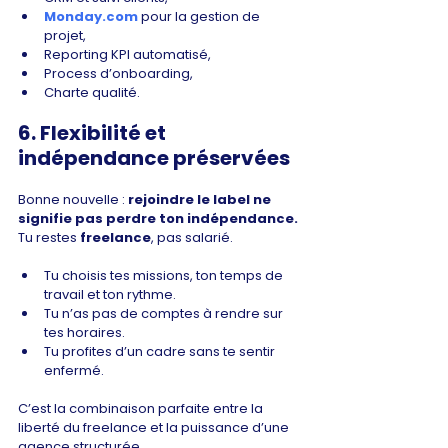
Monday.com
 pour la gestion de 
projet,
Reporting KPI automatisé,
Process d’onboarding,
Charte qualité.
6. Flexibilité et 
indépendance préservées
Bonne nouvelle :
 rejoindre le label ne 
signifie pas perdre ton indépendance.
Tu restes 
freelance
, pas salarié.
Tu choisis tes missions, ton temps de 
travail et ton rythme.
Tu n’as pas de comptes à rendre sur 
tes horaires.
Tu profites d’un cadre sans te sentir 
enfermé.
C’est la combinaison parfaite entre la 
liberté du freelance et la puissance d’une 
agence structurée.