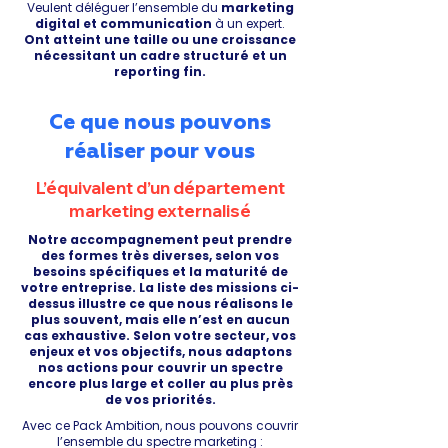
Veulent déléguer l’ensemble du
marketing
digital et communication
à un expert.
Ont atteint une taille ou une croissance
nécessitant un cadre structuré et un
reporting fin.
Ce que nous pouvons
réaliser pour vous
L’équivalent d’un département
marketing externalisé
Notre accompagnement peut prendre
des formes très diverses, selon vos
besoins spécifiques et la maturité de
votre entreprise. La liste des missions ci-
dessus illustre ce que nous réalisons le
plus souvent, mais elle n’est en aucun
cas exhaustive. Selon votre secteur, vos
enjeux et vos objectifs, nous adaptons
nos actions pour couvrir un spectre
encore plus large et coller au plus près
de vos priorités.
Avec ce Pack Ambition, nous pouvons couvrir
l’ensemble du spectre marketing :