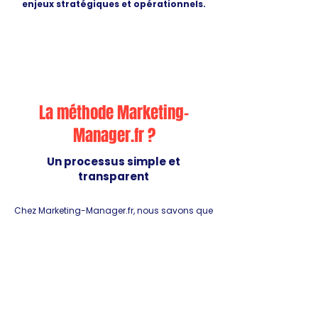
enjeux stratégiques et opérationnels.
La méthode Marketing-
Manager.fr ?
Un processus simple et
transparent
Chez Marketing-Manager.fr, nous savons que
la réussite d’un accompagnement
repose autant sur la qualité de la
stratégie que sur la clarté du processus
.
C’est pourquoi nous avons mis en place une
méthode fluide
, qui vous permet de
comprendre chaque étape et de
garder la
main sur vos priorités
.
Appel découverte